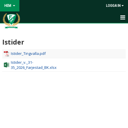
HEM
LOGGA IN
HEM
Istider
KONTAKT
KALENDER
Istider_Tingvalla.pdf
Istider_v._31-
ISTIDER
35_2026_Farjestad_BK.xlsx
MATCHER
CAFÉVERKSAMHET
ALLMÄNHETENS ÅKNING